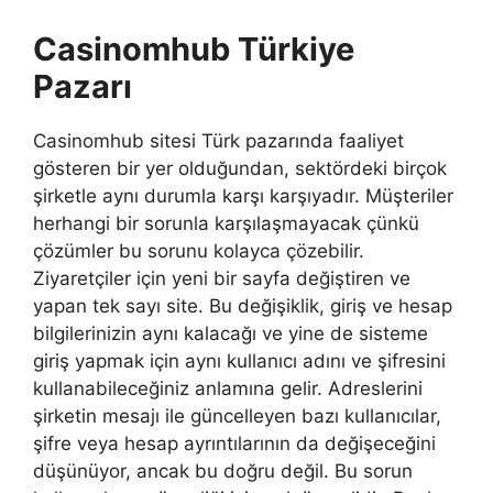
Casinomhub Türkiye
Pazarı
Casinomhub sitesi Türk pazarında faaliyet
gösteren bir yer olduğundan, sektördeki birçok
şirketle aynı durumla karşı karşıyadır. Müşteriler
herhangi bir sorunla karşılaşmayacak çünkü
çözümler bu sorunu kolayca çözebilir.
Ziyaretçiler için yeni bir sayfa değiştiren ve
yapan tek sayı site. Bu değişiklik, giriş ve hesap
bilgilerinizin aynı kalacağı ve yine de sisteme
giriş yapmak için aynı kullanıcı adını ve şifresini
kullanabileceğiniz anlamına gelir. Adreslerini
şirketin mesajı ile güncelleyen bazı kullanıcılar,
şifre veya hesap ayrıntılarının da değişeceğini
düşünüyor, ancak bu doğru değil. Bu sorun