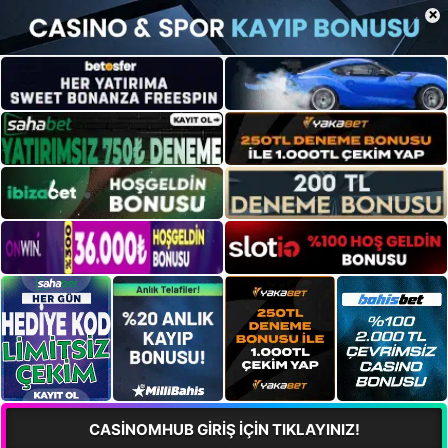
×
CASİNOMHUB GİRİŞ İÇİN TIKLAYINIZ!