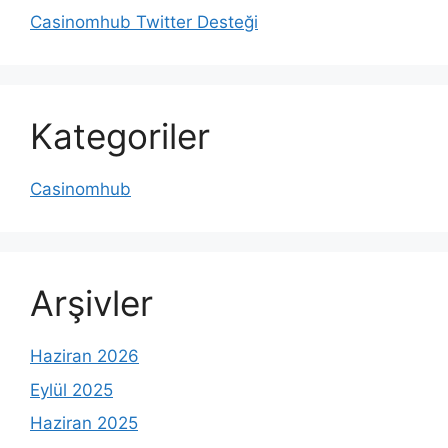
Casinomhub Twitter Desteği
Kategoriler
Casinomhub
Arşivler
Haziran 2026
Eylül 2025
Haziran 2025