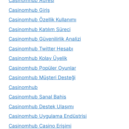
Casinomhub Adresi
Casinomhub Giriş
Casinomhub Özellik Kullanımı
Casinomhub Katılım Süreci
Casinomhub Güvenilirlik Analizi
Casinomhub Twitter Hesabı
Casinomhub Kolay Üyelik
Casinomhub Popüler Oyunlar
Casinomhub Müşteri Desteği
Casinomhub
Casinomhub Sanal Bahis
Casinomhub Destek Ulaşımı
Casinomhub Uygulama Endüstrisi
Casinomhub Casino Erişimi