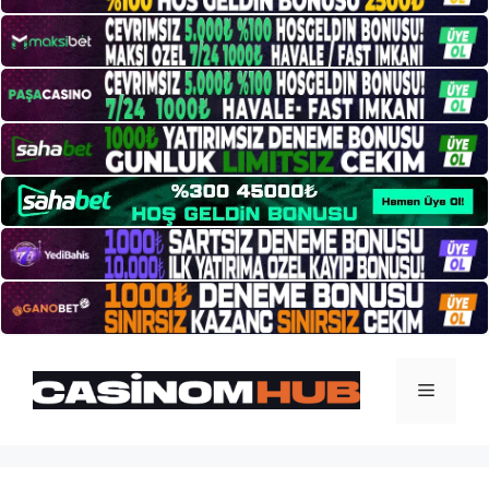
İçeriğe
atla
Menü