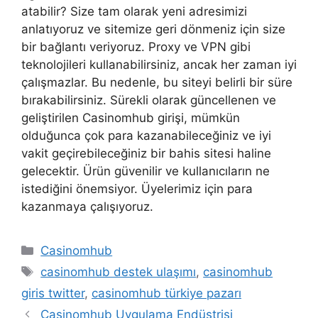
atabilir? Size tam olarak yeni adresimizi
anlatıyoruz ve sitemize geri dönmeniz için size
bir bağlantı veriyoruz. Proxy ve VPN gibi
teknolojileri kullanabilirsiniz, ancak her zaman iyi
çalışmazlar. Bu nedenle, bu siteyi belirli bir süre
bırakabilirsiniz. Sürekli olarak güncellenen ve
geliştirilen Casinomhub girişi, mümkün
olduğunca çok para kazanabileceğiniz ve iyi
vakit geçirebileceğiniz bir bahis sitesi haline
gelecektir. Ürün güvenilir ve kullanıcıların ne
istediğini önemsiyor. Üyelerimiz için para
kazanmaya çalışıyoruz.
Kategoriler
Casinomhub
Etiketler
casinomhub destek ulaşımı
,
casinomhub
giris twitter
,
casinomhub türkiye pazarı
Casinomhub Uygulama Endüstrisi