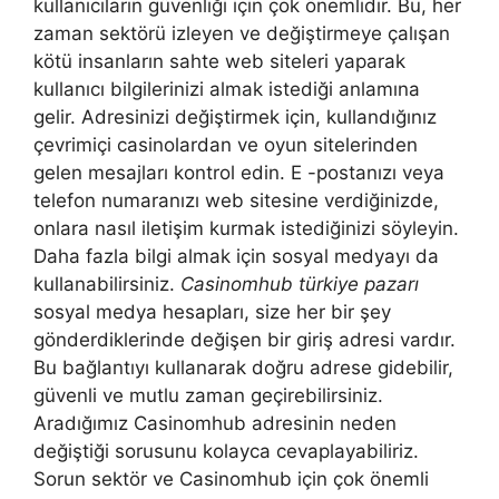
kullanıcıların güvenliği için çok önemlidir. Bu, her
zaman sektörü izleyen ve değiştirmeye çalışan
kötü insanların sahte web siteleri yaparak
kullanıcı bilgilerinizi almak istediği anlamına
gelir. Adresinizi değiştirmek için, kullandığınız
çevrimiçi casinolardan ve oyun sitelerinden
gelen mesajları kontrol edin. E -postanızı veya
telefon numaranızı web sitesine verdiğinizde,
onlara nasıl iletişim kurmak istediğinizi söyleyin.
Daha fazla bilgi almak için sosyal medyayı da
kullanabilirsiniz.
Casinomhub türkiye pazarı
sosyal medya hesapları, size her bir şey
gönderdiklerinde değişen bir giriş adresi vardır.
Bu bağlantıyı kullanarak doğru adrese gidebilir,
güvenli ve mutlu zaman geçirebilirsiniz.
Aradığımız Casinomhub adresinin neden
değiştiği sorusunu kolayca cevaplayabiliriz.
Sorun sektör ve Casinomhub için çok önemli