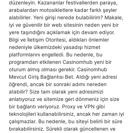
düzenleyin. Kazananlar festivallerden paraya,
arabalardan motosikletlere kadar farklı şeyler
alabilirler. Yeni girişi nerede bulabilirim? Makale,
iyi ve güvenilir bir web sitesinin neden yeni bir
yere taşındığını açıklamak için devam ediyor.
Bilgi ve İletişim Otoritesi, aldıkları önlemler
nedeniyle ülkemizdeki yasadışı hizmet
platformlarını engelledi. Bu nedenle, bu
programdan etkilenen Casinomhub yeni bir
oturum almış olması gerekir. Casinomhub
Mevcut Giriş Bağlantısı Bet. Aldığı yeni adresi
öğrendi, ancak bir sonraki adımı nereden
atabilir? Size tam olarak yeni adresimizi
anlatıyoruz ve sitemize geri dönmeniz için size
bir bağlantı veriyoruz. Proxy ve VPN gibi
teknolojileri kullanabilirsiniz, ancak her zaman iyi
çalışmazlar. Bu nedenle, bu siteyi belirli bir süre
bırakabilirsiniz. Sürekli olarak güncellenen ve