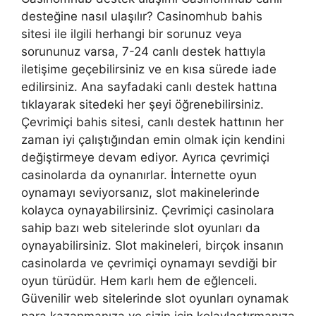
desteğine nasıl ulaşılır? Casinomhub bahis
sitesi ile ilgili herhangi bir sorunuz veya
sorununuz varsa, 7-24 canlı destek hattıyla
iletişime geçebilirsiniz ve en kısa sürede iade
edilirsiniz. Ana sayfadaki canlı destek hattına
tıklayarak sitedeki her şeyi öğrenebilirsiniz.
Çevrimiçi bahis sitesi, canlı destek hattının her
zaman iyi çalıştığından emin olmak için kendini
değiştirmeye devam ediyor. Ayrıca çevrimiçi
casinolarda da oynanırlar. İnternette oyun
oynamayı seviyorsanız, slot makinelerinde
kolayca oynayabilirsiniz. Çevrimiçi casinolara
sahip bazı web sitelerinde slot oyunları da
oynayabilirsiniz. Slot makineleri, birçok insanın
casinolarda ve çevrimiçi oynamayı sevdiği bir
oyun türüdür. Hem karlı hem de eğlenceli.
Güvenilir web sitelerinde slot oyunları oynamak