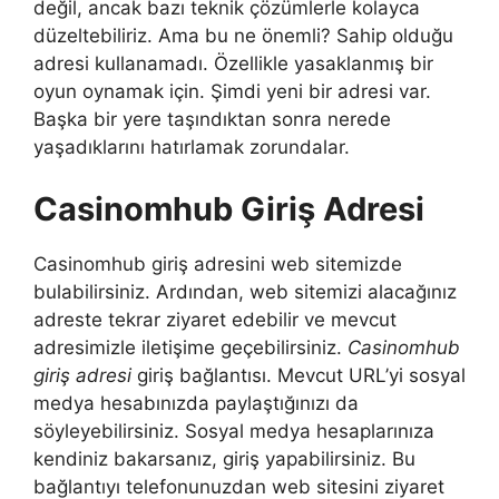
değil, ancak bazı teknik çözümlerle kolayca
düzeltebiliriz. Ama bu ne önemli? Sahip olduğu
adresi kullanamadı. Özellikle yasaklanmış bir
oyun oynamak için. Şimdi yeni bir adresi var.
Başka bir yere taşındıktan sonra nerede
yaşadıklarını hatırlamak zorundalar.
Casinomhub Giriş Adresi
Casinomhub giriş adresini web sitemizde
bulabilirsiniz. Ardından, web sitemizi alacağınız
adreste tekrar ziyaret edebilir ve mevcut
adresimizle iletişime geçebilirsiniz.
Casinomhub
giriş adresi
giriş bağlantısı. Mevcut URL’yi sosyal
medya hesabınızda paylaştığınızı da
söyleyebilirsiniz. Sosyal medya hesaplarınıza
kendiniz bakarsanız, giriş yapabilirsiniz. Bu
bağlantıyı telefonunuzdan web sitesini ziyaret