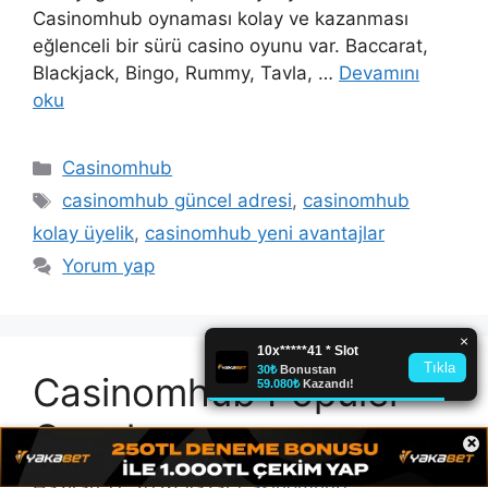
Casinomhub oynaması kolay ve kazanması
eğlenceli bir sürü casino oyunu var. Baccarat,
Blackjack, Bingo, Rummy, Tavla, …
Devamını
oku
Kategoriler
Casinomhub
Etiketler
casinomhub güncel adresi
,
casinomhub
kolay üyelik
,
casinomhub yeni avantajlar
Yorum yap
Casinomhub Popüler
Oyunlar
×
Haziran 11, 2026
yazar
Casinomhub