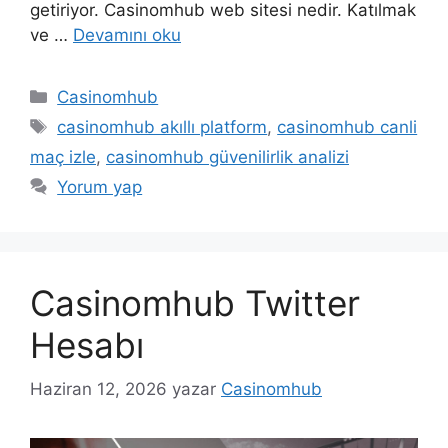
getiriyor. Casinomhub web sitesi nedir. Katılmak
ve …
Devamını oku
Kategoriler
Casinomhub
Etiketler
casinomhub akıllı platform
,
casinomhub canli
maç izle
,
casinomhub güvenilirlik analizi
Yorum yap
Casinomhub Twitter
Hesabı
Haziran 12, 2026
yazar
Casinomhub