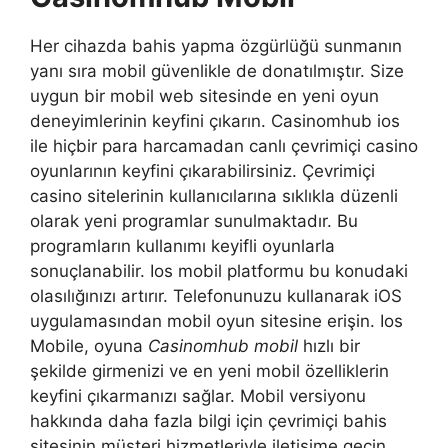
Her cihazda bahis yapma özgürlüğü sunmanın
yanı sıra mobil güvenlikle de donatılmıştır. Size
uygun bir mobil web sitesinde en yeni oyun
deneyimlerinin keyfini çıkarın. Casinomhub ios
ile hiçbir para harcamadan canlı çevrimiçi casino
oyunlarının keyfini çıkarabilirsiniz. Çevrimiçi
casino sitelerinin kullanıcılarına sıklıkla düzenli
olarak yeni programlar sunulmaktadır. Bu
programların kullanımı keyifli oyunlarla
sonuçlanabilir. Ios mobil platformu bu konudaki
olasılığınızı artırır. Telefonunuzu kullanarak iOS
uygulamasından mobil oyun sitesine erişin. Ios
Mobile, oyuna
Casinomhub mobil
hızlı bir
şekilde girmenizi ve en yeni mobil özelliklerin
keyfini çıkarmanızı sağlar. Mobil versiyonu
hakkında daha fazla bilgi için çevrimiçi bahis
sitesinin müşteri hizmetleriyle iletişime geçin.