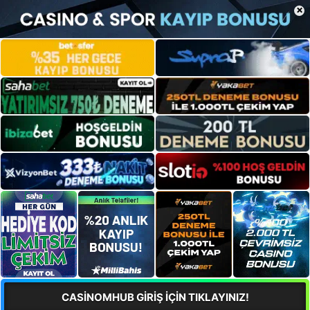
×
CASİNOMHUB GİRİŞ İÇİN TIKLAYINIZ!