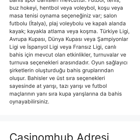
buz hokeyi, hentbol veya voleybol, koşu veya
masa tenisi oynama seçeneğiniz var; salon
futbolu (İtalya), plaj voleybolu ve kapalı alanda
kayak; kayakla atlama veya koşma. Türkiye Ligi,
Avrupa Kupası, Dünya Kupası veya Şampiyonlar
Ligi ve İspanyol Ligi veya Fransız Ligi, canlı
bahis için mevcut olan etkinlikler, turnuvalar ve
turnuva seçenekleri arasındadır. Oyun sağlayıcı
şirketlerin oluşturduğu bahis gruplarından
oluşur. Bahisler ve üst sıra seçenekleri
sayesinde at yarışı, tazı yarışı ve futbol
maçlarının yanı sıra kupa yarışlarına da bahis
oynayabilirsiniz.
Casinomhub Adresi