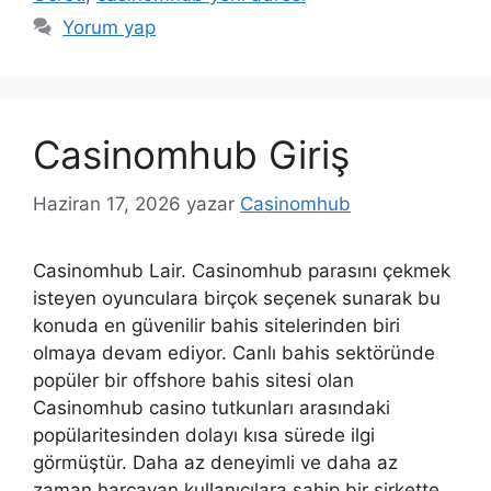
Yorum yap
Casinomhub Giriş
Haziran 17, 2026
yazar
Casinomhub
Casinomhub Lair. Casinomhub parasını çekmek
isteyen oyunculara birçok seçenek sunarak bu
konuda en güvenilir bahis sitelerinden biri
olmaya devam ediyor. Canlı bahis sektöründe
popüler bir offshore bahis sitesi olan
Casinomhub casino tutkunları arasındaki
popülaritesinden dolayı kısa sürede ilgi
görmüştür. Daha az deneyimli ve daha az
zaman harcayan kullanıcılara sahip bir şirkette