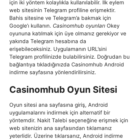
için iki yöntem kolaylıkla kullanılabilir. İlk eylem
web sitesinin Telegram profiline erişmektir.
Bahis sitesine ve Telegram’a bakmak için
Google’ı kullanın.
Casinomhub oyunları
Okey
oyununa katılmak için üye olmanız gerekiyor ve
yakında Telegram hesabına da
erişebileceksiniz. Uygulamanın URL’sini
Telegram profilinizde bulabilirsiniz. Doğrudan bu
bağlantıya tıkladığınızda Casinomhub Android
indirme sayfasına yönlendirilirsiniz.
Casinomhub Oyun Sitesi
Oyun sitesi ana sayfasına giriş, Android
uygulamalarını indirmek için alternatif bir
yöntemdir. Nakit Talebi seçeneğine erişmek için
web sitenizin ana sayfasından tıklamanız
yeterlidir. Üzerine tıklarsanız, Android indirme