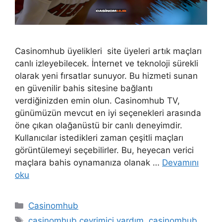
Casinomhub üyelikleri site üyeleri artık maçları
canlı izleyebilecek. İnternet ve teknoloji sürekli
olarak yeni fırsatlar sunuyor. Bu hizmeti sunan
en güvenilir bahis sitesine bağlantı
verdiğinizden emin olun. Casinomhub TV,
günümüzün mevcut en iyi seçenekleri arasında
öne çıkan olağanüstü bir canlı deneyimdir.
Kullanıcılar istedikleri zaman çeşitli maçları
görüntülemeyi seçebilirler. Bu, heyecan verici
maçlara bahis oynamanıza olanak …
Devamını
oku
Kategoriler
Casinomhub
Etiketler
casinomhub çevrimiçi yardım
,
casinomhub