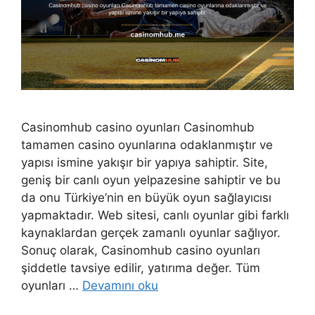
Casinomhub casino oyunları Casinomhub
tamamen casino oyunlarına odaklanmıştır ve
yapısı ismine yakışır bir yapıya sahiptir. Site,
geniş bir canlı oyun yelpazesine sahiptir ve bu
da onu Türkiye’nin en büyük oyun sağlayıcısı
yapmaktadır. Web sitesi, canlı oyunlar gibi farklı
kaynaklardan gerçek zamanlı oyunlar sağlıyor.
Sonuç olarak, Casinomhub casino oyunları
şiddetle tavsiye edilir, yatırıma değer. Tüm
oyunları …
Devamını oku