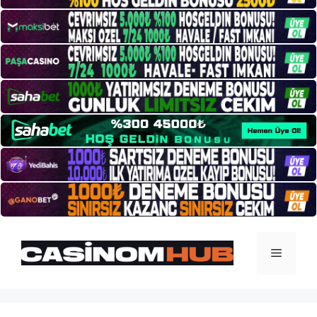
İçeriğe
atla
Menü