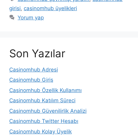
girisi
,
casinomhub üyelikleri
Yorum yap
Son Yazılar
Casinomhub Adresi
Casinomhub Giriş
Casinomhub Özellik Kullanımı
Casinomhub Katılım Süreci
Casinomhub Güvenilirlik Analizi
Casinomhub Twitter Hesabı
Casinomhub Kolay Üyelik