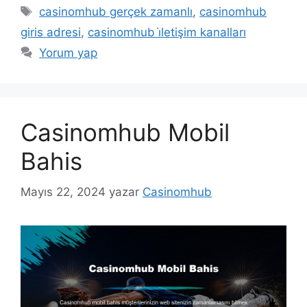
Etiketler
casinomhub gerçek zamanlı
,
casinomhub
giris adresi
,
casinomhub i̇letişim kanalları
Yorum yap
Casinomhub Mobil
Bahis
Mayıs 22, 2024
yazar
Casinomhub