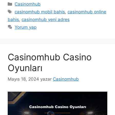
Kategoriler
Casinomhub
Etiketler
casinomhub mobil bahis
,
casinomhub online
bahis
,
casinomhub yeni adres
Yorum yap
Casinomhub Casino
Oyunları
Mayıs 18, 2024
yazar
Casinomhub