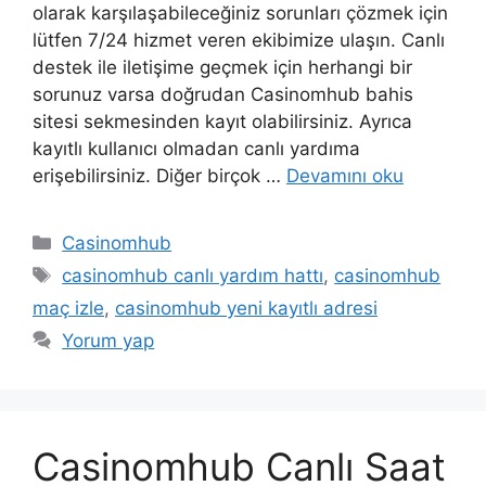
olarak karşılaşabileceğiniz sorunları çözmek için
lütfen 7/24 hizmet veren ekibimize ulaşın. Canlı
destek ile iletişime geçmek için herhangi bir
sorunuz varsa doğrudan Casinomhub bahis
sitesi sekmesinden kayıt olabilirsiniz. Ayrıca
kayıtlı kullanıcı olmadan canlı yardıma
erişebilirsiniz. Diğer birçok …
Devamını oku
Kategoriler
Casinomhub
Etiketler
casinomhub canlı yardım hattı
,
casinomhub
maç izle
,
casinomhub yeni kayıtlı adresi
Yorum yap
Casinomhub Canlı Saat