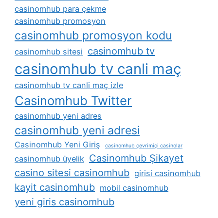
casinomhub para çekme
casinomhub promosyon
casinomhub promosyon kodu
casinomhub tv
casinomhub sitesi
casinomhub tv canli maç
casinomhub tv canli maç izle
Casinomhub Twitter
casinomhub yeni adres
casinomhub yeni adresi
Casinomhub Yeni Giriş
casinomhub çevrimiçi casinolar
Casinomhub Şikayet
casinomhub üyelik
casino sitesi casinomhub
girisi casinomhub
kayit casinomhub
mobil casinomhub
yeni giris casinomhub