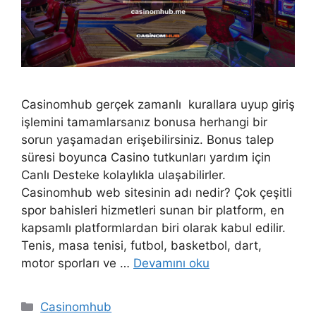
Casinomhub gerçek zamanlı kurallara uyup giriş
işlemini tamamlarsanız bonusa herhangi bir
sorun yaşamadan erişebilirsiniz. Bonus talep
süresi boyunca Casino tutkunları yardım için
Canlı Desteke kolaylıkla ulaşabilirler.
Casinomhub web sitesinin adı nedir? Çok çeşitli
spor bahisleri hizmetleri sunan bir platform, en
kapsamlı platformlardan biri olarak kabul edilir.
Tenis, masa tenisi, futbol, ​​basketbol, ​​dart,
motor sporları ve …
Devamını oku
Kategoriler
Casinomhub