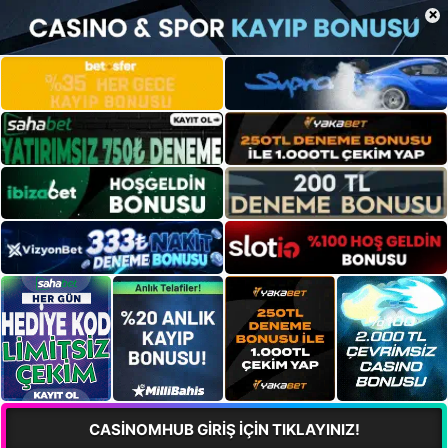
×
CASİNOMHUB GİRİŞ İÇİN TIKLAYINIZ!