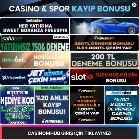
×
CASİNOMHUB GİRİŞ İÇİN TIKLAYINIZ!