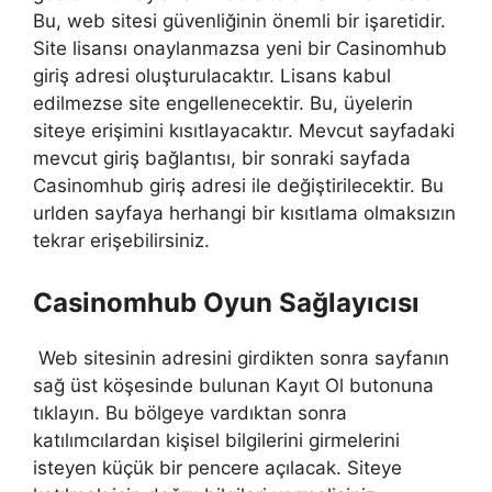
Bu, web sitesi güvenliğinin önemli bir işaretidir.
Site lisansı onaylanmazsa yeni bir Casinomhub
giriş adresi oluşturulacaktır. Lisans kabul
edilmezse site engellenecektir. Bu, üyelerin
siteye erişimini kısıtlayacaktır. Mevcut sayfadaki
mevcut giriş bağlantısı, bir sonraki sayfada
Casinomhub giriş adresi ile değiştirilecektir. Bu
urlden sayfaya herhangi bir kısıtlama olmaksızın
tekrar erişebilirsiniz.
Casinomhub Oyun Sağlayıcısı
Web sitesinin adresini girdikten sonra sayfanın
sağ üst köşesinde bulunan Kayıt Ol butonuna
tıklayın. Bu bölgeye vardıktan sonra
katılımcılardan kişisel bilgilerini girmelerini
isteyen küçük bir pencere açılacak. Siteye