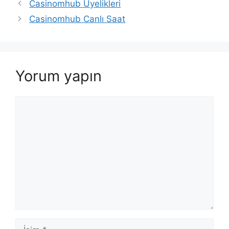
Casinomhub Üyelikleri
Casinomhub Canlı Saat
Yorum yapın
Yorum
İsim