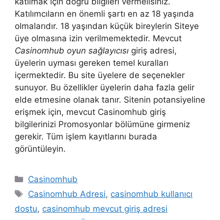
katılmak için doğru bilgileri vermelisiniz.
Katılımcıların en önemli şartı en az 18 yaşında
olmalarıdır. 18 yaşından küçük bireylerin Siteye
üye olmasına izin verilmemektedir. Mevcut
Casinomhub oyun sağlayıcısı
giriş adresi,
üyelerin uyması gereken temel kuralları
içermektedir. Bu site üyelere de seçenekler
sunuyor. Bu özellikler üyelerin daha fazla gelir
elde etmesine olanak tanır. Sitenin potansiyeline
erişmek için, mevcut Casinomhub giriş
bilgilerinizi Promosyonlar bölümüne girmeniz
gerekir. Tüm işlem kayıtlarını burada
görüntüleyin.
Kategoriler
Casinomhub
Etiketler
Casinomhub Adresi
,
casinomhub kullanıcı
dostu
,
casinomhub mevcut giriş adresi