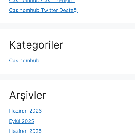
Casinomhub Casino Erişimi
Casinomhub Twitter Desteği
Kategoriler
Casinomhub
Arşivler
Haziran 2026
Eylül 2025
Haziran 2025