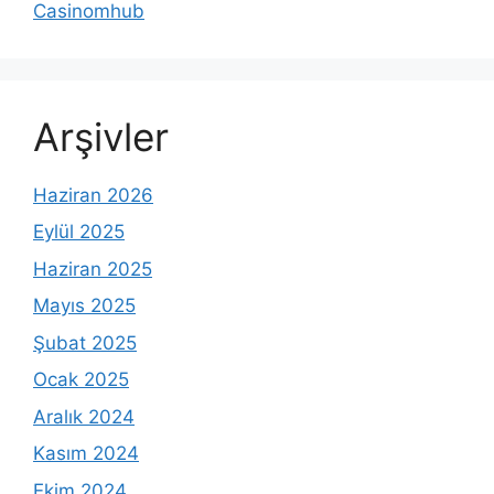
Casinomhub
Arşivler
Haziran 2026
Eylül 2025
Haziran 2025
Mayıs 2025
Şubat 2025
Ocak 2025
Aralık 2024
Kasım 2024
Ekim 2024