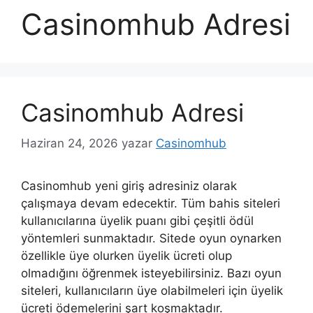
Casinomhub Adresi
Casinomhub Adresi
Haziran 24, 2026
yazar
Casinomhub
Casinomhub yeni giriş adresiniz olarak
çalışmaya devam edecektir. Tüm bahis siteleri
kullanıcılarına üyelik puanı gibi çeşitli ödül
yöntemleri sunmaktadır. Sitede oyun oynarken
özellikle üye olurken üyelik ücreti olup
olmadığını öğrenmek isteyebilirsiniz. Bazı oyun
siteleri, kullanıcıların üye olabilmeleri için üyelik
ücreti ödemelerini şart koşmaktadır.