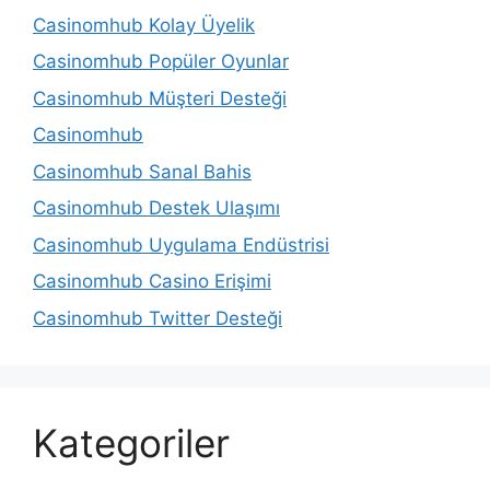
Casinomhub Kolay Üyelik
Casinomhub Popüler Oyunlar
Casinomhub Müşteri Desteği
Casinomhub
Casinomhub Sanal Bahis
Casinomhub Destek Ulaşımı
Casinomhub Uygulama Endüstrisi
Casinomhub Casino Erişimi
Casinomhub Twitter Desteği
Kategoriler