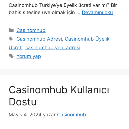
Casinomhub Türkiye’ye üyelik ücreti var mı? Bir
bahis sitesine üye olmak için …
Devamını oku
Kategoriler
Casinomhub
Etiketler
Casinomhub Adresi
,
Casinomhub Üyelik
Ücreti
,
casinomhub yeni adresi
Yorum yap
Casinomhub Kullanıcı
Dostu
Mayıs 4, 2024
yazar
Casinomhub