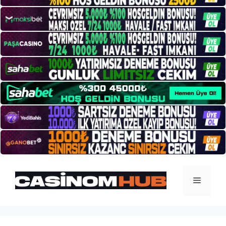
İçeriğe
atla
Menü