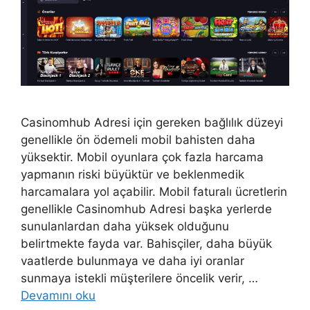
Casinomhub Adresi için gereken bağlılık düzeyi
genellikle ön ödemeli mobil bahisten daha
yüksektir. Mobil oyunlara çok fazla harcama
yapmanın riski büyüktür ve beklenmedik
harcamalara yol açabilir. Mobil faturalı ücretlerin
genellikle Casinomhub Adresi başka yerlerde
sunulanlardan daha yüksek olduğunu
belirtmekte fayda var. Bahisçiler, daha büyük
vaatlerde bulunmaya ve daha iyi oranlar
sunmaya istekli müşterilere öncelik verir, …
Devamını oku