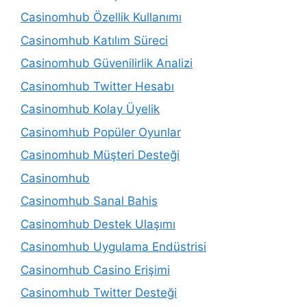
Casinomhub Özellik Kullanımı
Casinomhub Katılım Süreci
Casinomhub Güvenilirlik Analizi
Casinomhub Twitter Hesabı
Casinomhub Kolay Üyelik
Casinomhub Popüler Oyunlar
Casinomhub Müşteri Desteği
Casinomhub
Casinomhub Sanal Bahis
Casinomhub Destek Ulaşımı
Casinomhub Uygulama Endüstrisi
Casinomhub Casino Erişimi
Casinomhub Twitter Desteği