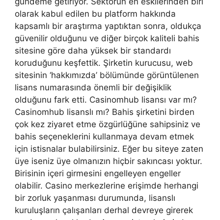
gündeme getiriyor. Sektörün en eskilerinden biri
olarak kabul edilen bu platform hakkında
kapsamlı bir araştırma yaptıktan sonra, oldukça
güvenilir olduğunu ve diğer birçok kaliteli bahis
sitesine göre daha yüksek bir standardı
koruduğunu keşfettik. Şirketin kurucusu, web
sitesinin ‘hakkımızda’ bölümünde görüntülenen
lisans numarasında önemli bir değişiklik
olduğunu fark etti. Casinomhub lisansı var mı?
Casinomhub lisanslı mı? Bahis şirketini birden
çok kez ziyaret etme özgürlüğüne sahipsiniz ve
bahis seçeneklerini kullanmaya devam etmek
için istisnalar bulabilirsiniz. Eğer bu siteye zaten
üye iseniz üye olmanızın hiçbir sakıncası yoktur.
Birisinin içeri girmesini engelleyen engeller
olabilir. Casino merkezlerine erişimde herhangi
bir zorluk yaşanması durumunda, lisanslı
kuruluşların çalışanları derhal devreye girerek