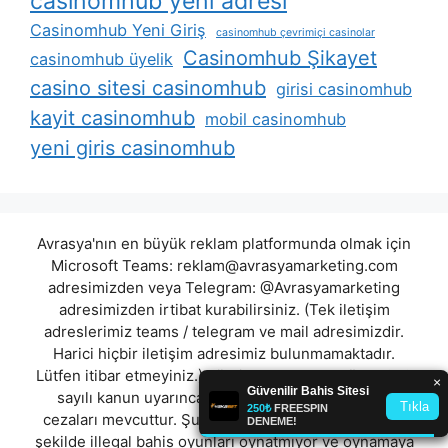
casinomhub yeni adresi
Casinomhub Yeni Giriş
casinomhub çevrimiçi casinolar
Casinomhub Şikayet
casinomhub üyelik
casino sitesi casinomhub
girisi casinomhub
kayit casinomhub
mobil casinomhub
yeni giris casinomhub
Avrasya'nın en büyük reklam platformunda olmak için
Microsoft Teams:
reklam@avrasyamarketing.com
adresimizden veya Telegram: @Avrasyamarketing
adresimizden irtibat kurabilirsiniz. (Tek iletişim
adreslerimiz teams / telegram ve mail adresimizdir.
Harici hiçbir iletişim adresimiz bulunmamaktadır.
Lütfen itibar etmeyiniz.) Türkiye yasalarına göre 7258
sayılı kanun uyarınca yasa dışı bahis oynamanın
cezaları mevcuttur. Şu an bulunduğunuz site hiç bir
şekilde illegal bahis oyunları oynatmıyor ve oynamaya