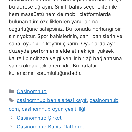
bu adrese uğrayın. Sınırlı bahis seçenekleri ile
hem masaüstü hem de mobil platformlarda
bulunan tüm özelliklerden yararlanma
özgürlüğüne sahipsiniz. Bu konuda herhangi bir
sınır yoktur. Spor bahislerinin, canlı bahislerin ve
sanal oyunların keyfini çıkarın. Oyunlarda aynı
düzeyde performans elde etmek için yüksek
kaliteli bir cihaza ve güvenilir bir ağ bağlantısına
sahip olmak çok önemlidir. Bu hatalar
kullanıcının sorumluluğundadır.
Kategoriler
Casinomhub
Etiketler
casinomhub bahis sitesi kayıt
,
casinomhub
com
,
casinomhub oyun çeşitliliği
Casinomhub Şirketi
Casinomhub Bahis Platformu