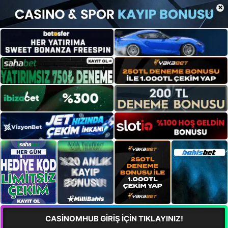
×
CASİNOMHUB GİRİŞ İÇİN TIKLAYINIZ!