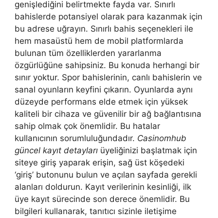
genişlediğini belirtmekte fayda var. Sınırlı
bahislerde potansiyel olarak para kazanmak için
bu adrese uğrayın. Sınırlı bahis seçenekleri ile
hem masaüstü hem de mobil platformlarda
bulunan tüm özelliklerden yararlanma
özgürlüğüne sahipsiniz. Bu konuda herhangi bir
sınır yoktur. Spor bahislerinin, canlı bahislerin ve
sanal oyunların keyfini çıkarın. Oyunlarda aynı
düzeyde performans elde etmek için yüksek
kaliteli bir cihaza ve güvenilir bir ağ bağlantısına
sahip olmak çok önemlidir. Bu hatalar
kullanıcının sorumluluğundadır.
Casinomhub
güncel kayıt detayları
üyeliğinizi başlatmak için
siteye giriş yaparak erişin, sağ üst köşedeki
‘giriş’ butonunu bulun ve açılan sayfada gerekli
alanları doldurun. Kayıt verilerinin kesinliği, ilk
üye kayıt sürecinde son derece önemlidir. Bu
bilgileri kullanarak, tanıtıcı sizinle iletişime