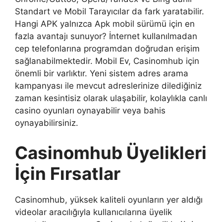
Standart ve Mobil Tarayıcılar da fark yaratabilir.
Hangi APK yalnızca Apk mobil sürümü için en
fazla avantajı sunuyor? İnternet kullanılmadan
cep telefonlarına programdan doğrudan erişim
sağlanabilmektedir. Mobil Ev, Casinomhub için
önemli bir varlıktır. Yeni sistem adres arama
kampanyası ile mevcut adreslerinize dilediğiniz
zaman kesintisiz olarak ulaşabilir, kolaylıkla canlı
casino oyunları oynayabilir veya bahis
oynayabilirsiniz.
Casinomhub Üyelikleri
İçin Fırsatlar
Casinomhub, yüksek kaliteli oyunların yer aldığı
videolar aracılığıyla kullanıcılarına üyelik