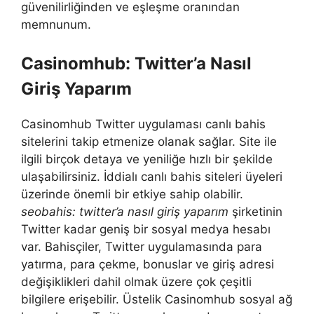
güvenilirliğinden ve eşleşme oranından
memnunum.
Casinomhub: Twitter’a Nasıl
Giriş Yaparım
Casinomhub Twitter uygulaması canlı bahis
sitelerini takip etmenize olanak sağlar. Site ile
ilgili birçok detaya ve yeniliğe hızlı bir şekilde
ulaşabilirsiniz. İddialı canlı bahis siteleri üyeleri
üzerinde önemli bir etkiye sahip olabilir.
seobahis: twitter’a nasıl giriş yaparım
şirketinin
Twitter kadar geniş bir sosyal medya hesabı
var. Bahisçiler, Twitter uygulamasında para
yatırma, para çekme, bonuslar ve giriş adresi
değişiklikleri dahil olmak üzere çok çeşitli
bilgilere erişebilir. Üstelik Casinomhub sosyal ağ