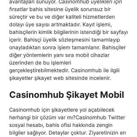
avantajları sunuyor.
Casinomhub üyelikleri i̇çin
fırsatlar
bahis sitesine üyelik sorunsuz bir
süreçtir ve bu ve diğer kaliteli hizmetlerden
dolayı üye sayısı artmaktadır. Kayıt işlemi,
bahisçilerin kimlik bilgilerinin istendiği bir sayfayı
içerir. Bahisçi üyelik sözleşmesini tamamlayıp
onayladıktan sonra işlem tamamlanır. Bahisçiler
diğer yöntemlerin yanı sıra mobil cihazlar
üzerinden de bu işlemleri
gerçekleştirebilmektedir. Casinomhub ile ilgili
şikayetler şikayet web sitesinde incelenir.
Casinomhub Şikayet Mobil
Casinomhub için şikayetlere yol açabilecek
herhangi bir çözüm var mı?Casinomhub Twitter
sosyal hesabı, bahis ofisi hakkında zengin
bilgiler sağlıyor. Detaylar çoktur. Ziyaretinizin en