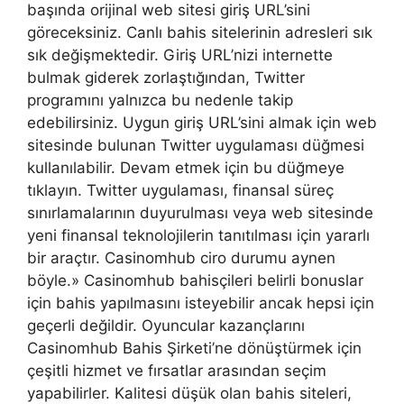
başında orijinal web sitesi giriş URL’sini
göreceksiniz. Canlı bahis sitelerinin adresleri sık
sık değişmektedir. Giriş URL’nizi internette
bulmak giderek zorlaştığından, Twitter
programını yalnızca bu nedenle takip
edebilirsiniz. Uygun giriş URL’sini almak için web
sitesinde bulunan Twitter uygulaması düğmesi
kullanılabilir. Devam etmek için bu düğmeye
tıklayın. Twitter uygulaması, finansal süreç
sınırlamalarının duyurulması veya web sitesinde
yeni finansal teknolojilerin tanıtılması için yararlı
bir araçtır. Casinomhub ciro durumu aynen
böyle.» Casinomhub bahisçileri belirli bonuslar
için bahis yapılmasını isteyebilir ancak hepsi için
geçerli değildir. Oyuncular kazançlarını
Casinomhub Bahis Şirketi’ne dönüştürmek için
çeşitli hizmet ve fırsatlar arasından seçim
yapabilirler. Kalitesi düşük olan bahis siteleri,