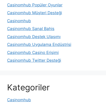
Casinomhub Popüler Oyunlar
Casinomhub Müşteri Desteği
Casinomhub
Casinomhub Sanal Bahis
Casinomhub Destek Ulaşımı
Casinomhub Uygulama Endüstrisi
Casinomhub Casino Erişimi
Casinomhub Twitter Desteği
Kategoriler
Casinomhub