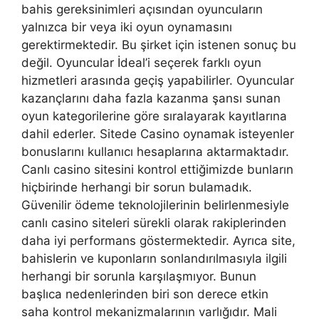
bahis gereksinimleri açısından oyuncuların
yalnızca bir veya iki oyun oynamasını
gerektirmektedir. Bu şirket için istenen sonuç bu
değil. Oyuncular İdeal’i seçerek farklı oyun
hizmetleri arasında geçiş yapabilirler. Oyuncular
kazançlarını daha fazla kazanma şansı sunan
oyun kategorilerine göre sıralayarak kayıtlarına
dahil ederler. Sitede Casino oynamak isteyenler
bonuslarını kullanıcı hesaplarına aktarmaktadır.
Canlı casino sitesini kontrol ettiğimizde bunların
hiçbirinde herhangi bir sorun bulamadık.
Güvenilir ödeme teknolojilerinin belirlenmesiyle
canlı casino siteleri sürekli olarak rakiplerinden
daha iyi performans göstermektedir. Ayrıca site,
bahislerin ve kuponların sonlandırılmasıyla ilgili
herhangi bir sorunla karşılaşmıyor. Bunun
başlıca nedenlerinden biri son derece etkin
saha kontrol mekanizmalarının varlığıdır. Mali