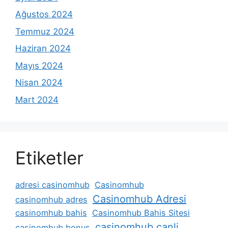
Ağustos 2024
Temmuz 2024
Haziran 2024
Mayıs 2024
Nisan 2024
Mart 2024
Etiketler
adresi casinomhub
Casinomhub
Casinomhub Adresi
casinomhub adres
casinomhub bahis
Casinomhub Bahis Sitesi
casinomhub canli
casinomhub bonus