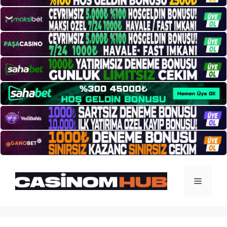
İçeriğe
atla
Menü