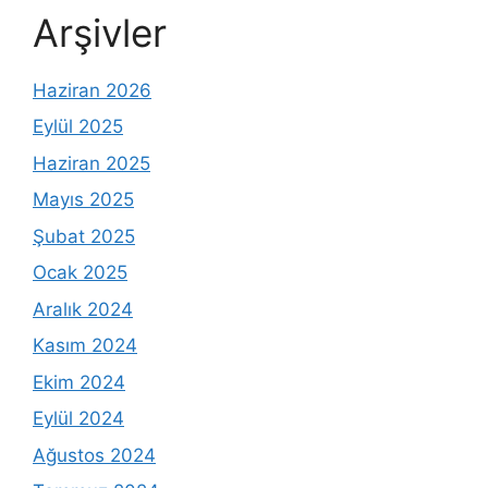
Arşivler
Haziran 2026
Eylül 2025
Haziran 2025
Mayıs 2025
Şubat 2025
Ocak 2025
Aralık 2024
Kasım 2024
Ekim 2024
Eylül 2024
Ağustos 2024