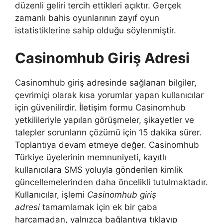
düzenli geliri tercih ettikleri açıktır. Gerçek
zamanlı bahis oyunlarının zayıf oyun
istatistiklerine sahip olduğu söylenmiştir.
Casinomhub Giriş Adresi
Casinomhub giriş adresinde sağlanan bilgiler,
çevrimiçi olarak kısa yorumlar yapan kullanıcılar
için güvenilirdir. İletişim formu Casinomhub
yetkilileriyle yapılan görüşmeler, şikayetler ve
talepler sorunların çözümü için 15 dakika sürer.
Toplantıya devam etmeye değer. Casinomhub
Türkiye üyelerinin memnuniyeti, kayıtlı
kullanıcılara SMS yoluyla gönderilen kimlik
güncellemelerinden daha öncelikli tutulmaktadır.
Kullanıcılar, işlemi
Casinomhub giriş
adresi
tamamlamak için ek bir çaba
harcamadan, yalnızca bağlantıya tıklayıp