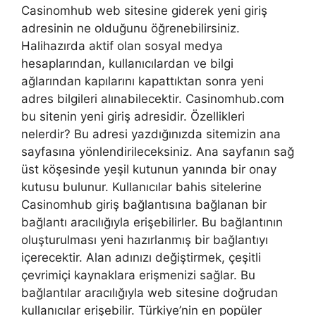
Casinomhub web sitesine giderek yeni giriş
adresinin ne olduğunu öğrenebilirsiniz.
Halihazırda aktif olan sosyal medya
hesaplarından, kullanıcılardan ve bilgi
ağlarından kapılarını kapattıktan sonra yeni
adres bilgileri alınabilecektir. Casinomhub.com
bu sitenin yeni giriş adresidir. Özellikleri
nelerdir? Bu adresi yazdığınızda sitemizin ana
sayfasına yönlendirileceksiniz. Ana sayfanın sağ
üst köşesinde yeşil kutunun yanında bir onay
kutusu bulunur. Kullanıcılar bahis sitelerine
Casinomhub giriş bağlantısına bağlanan bir
bağlantı aracılığıyla erişebilirler. Bu bağlantının
oluşturulması yeni hazırlanmış bir bağlantıyı
içerecektir. Alan adınızı değiştirmek, çeşitli
çevrimiçi kaynaklara erişmenizi sağlar. Bu
bağlantılar aracılığıyla web sitesine doğrudan
kullanıcılar erişebilir. Türkiye’nin en popüler