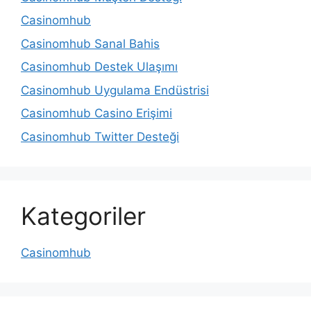
Casinomhub
Casinomhub Sanal Bahis
Casinomhub Destek Ulaşımı
Casinomhub Uygulama Endüstrisi
Casinomhub Casino Erişimi
Casinomhub Twitter Desteği
Kategoriler
Casinomhub