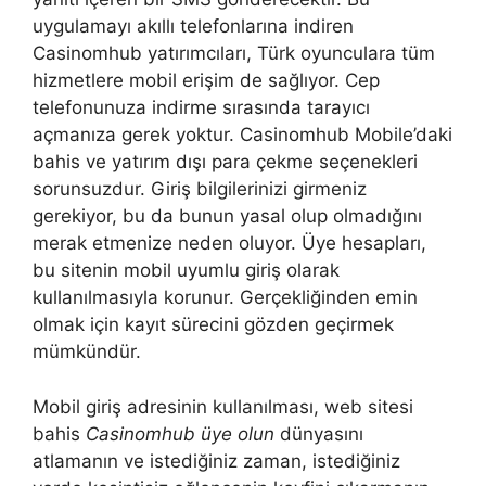
uygulamayı akıllı telefonlarına indiren
Casinomhub yatırımcıları, Türk oyunculara tüm
hizmetlere mobil erişim de sağlıyor. Cep
telefonunuza indirme sırasında tarayıcı
açmanıza gerek yoktur. Casinomhub Mobile’daki
bahis ve yatırım dışı para çekme seçenekleri
sorunsuzdur. Giriş bilgilerinizi girmeniz
gerekiyor, bu da bunun yasal olup olmadığını
merak etmenize neden oluyor. Üye hesapları,
bu sitenin mobil uyumlu giriş olarak
kullanılmasıyla korunur. Gerçekliğinden emin
olmak için kayıt sürecini gözden geçirmek
mümkündür.
Mobil giriş adresinin kullanılması, web sitesi
bahis
Casinomhub üye olun
dünyasını
atlamanın ve istediğiniz zaman, istediğiniz