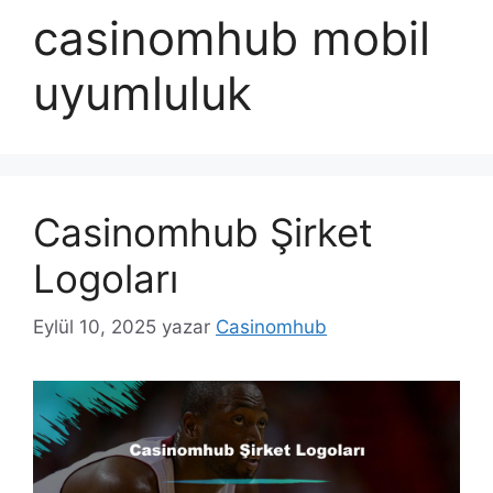
casinomhub mobil
uyumluluk
Casinomhub Şirket
Logoları
Eylül 10, 2025
yazar
Casinomhub