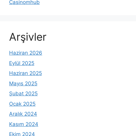
Casinomhub
Arşivler
Haziran 2026
Eylül 2025
Haziran 2025
Mayıs 2025
Şubat 2025
Ocak 2025
Aralık 2024
Kasım 2024
Ekim 2024