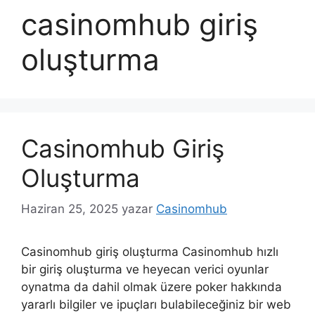
casinomhub giriş
oluşturma
Casinomhub Giriş
Oluşturma
Haziran 25, 2025
yazar
Casinomhub
Casinomhub giriş oluşturma Casinomhub hızlı
bir giriş oluşturma ve heyecan verici oyunlar
oynatma da dahil olmak üzere poker hakkında
yararlı bilgiler ve ipuçları bulabileceğiniz bir web