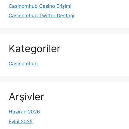
Casinomhub Casino Erişimi
Casinomhub Twitter Desteği
Kategoriler
Casinomhub
Arşivler
Haziran 2026
Eylül 2025