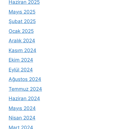
Haziran 2025
Mayıs 2025
Şubat 2025
Ocak 2025
Aralık 2024
Kasım 2024
Ekim 2024
Eylül 2024
Ağustos 2024
Temmuz 2024
Haziran 2024
Mayıs 2024
Nisan 2024
Mart 2024