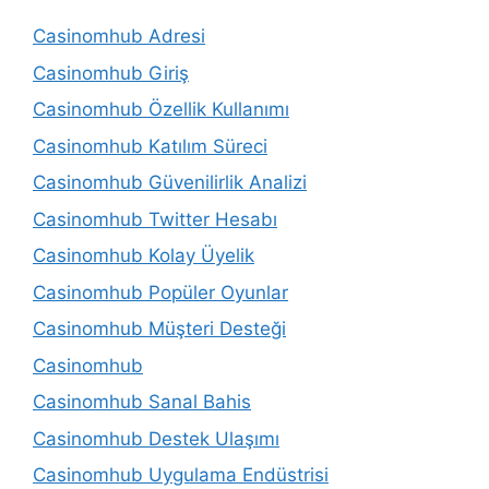
Casinomhub Adresi
Casinomhub Giriş
Casinomhub Özellik Kullanımı
Casinomhub Katılım Süreci
Casinomhub Güvenilirlik Analizi
Casinomhub Twitter Hesabı
Casinomhub Kolay Üyelik
Casinomhub Popüler Oyunlar
Casinomhub Müşteri Desteği
Casinomhub
Casinomhub Sanal Bahis
Casinomhub Destek Ulaşımı
Casinomhub Uygulama Endüstrisi