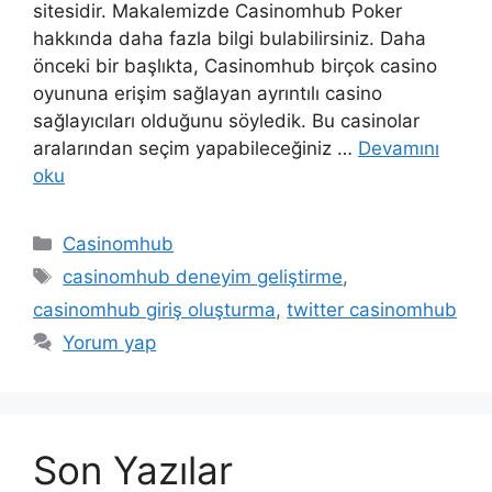
sitesidir. Makalemizde Casinomhub Poker
hakkında daha fazla bilgi bulabilirsiniz. Daha
önceki bir başlıkta, Casinomhub birçok casino
oyununa erişim sağlayan ayrıntılı casino
sağlayıcıları olduğunu söyledik. Bu casinolar
aralarından seçim yapabileceğiniz …
Devamını
oku
Kategoriler
Casinomhub
Etiketler
casinomhub deneyim geliştirme
,
casinomhub giriş oluşturma
,
twitter casinomhub
Yorum yap
Son Yazılar