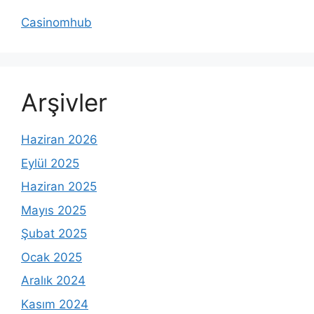
Casinomhub
Arşivler
Haziran 2026
Eylül 2025
Haziran 2025
Mayıs 2025
Şubat 2025
Ocak 2025
Aralık 2024
Kasım 2024