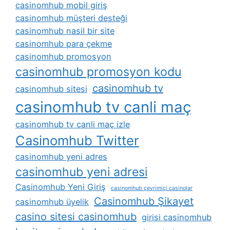
casinomhub mobil giriş
casinomhub müşteri desteği
casinomhub nasil bir site
casinomhub para çekme
casinomhub promosyon
casinomhub promosyon kodu
casinomhub tv
casinomhub sitesi
casinomhub tv canli maç
casinomhub tv canli maç izle
Casinomhub Twitter
casinomhub yeni adres
casinomhub yeni adresi
Casinomhub Yeni Giriş
casinomhub çevrimiçi casinolar
Casinomhub Şikayet
casinomhub üyelik
casino sitesi casinomhub
girisi casinomhub