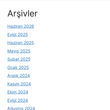
Arşivler
Haziran 2026
Eylül 2025
Haziran 2025
Mayıs 2025
Şubat 2025
Ocak 2025
Aralık 2024
Kasım 2024
Ekim 2024
Eylül 2024
Ağustos 2024