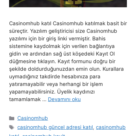
Casinomhub katıl Casinomhub katılmak basit bir
süreçtir. Yazılım geliştiricisi size Casinomhub
yazılımı için bir giriş linki vermiştir. Bahis
sistemine kaydolmak için verilen bağlantıya
gidin ve ardından sağ üst köşedeki Kayıt Ol
düğmesine tıklayın. Kayıt formunu doğru bir
şekilde doldurduğunuzdan emin olun. Kurallara
uymadığınız takdirde hesabınıza para
yatıramayabilir veya herhangi bir işlem
yapamayabilirsiniz. Üyelik kaydınızı
tamamlamak …
Devamını oku
Kategoriler
Casinomhub
Etiketler
casinomhub güncel adresi katıl
,
casinomhub