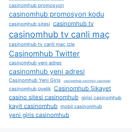
casinomhub promosyon
casinomhub promosyon kodu
casinomhub tv
casinomhub sitesi
casinomhub tv canli maç
casinomhub tv canli maç izle
Casinomhub Twitter
casinomhub yeni adres
casinomhub yeni adresi
Casinomhub Yeni Giriş
casinomhub çevrimiçi casinolar
Casinomhub Şikayet
casinomhub üyelik
casino sitesi casinomhub
girisi casinomhub
kayit casinomhub
mobil casinomhub
yeni giris casinomhub