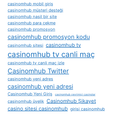
casinomhub mobil giriş
casinomhub müşteri desteği
casinomhub nasil bir site
casinomhub para çekme
casinomhub promosyon
casinomhub promosyon kodu
casinomhub tv
casinomhub sitesi
casinomhub tv canli maç
casinomhub tv canli maç izle
Casinomhub Twitter
casinomhub yeni adres
casinomhub yeni adresi
Casinomhub Yeni Giriş
casinomhub çevrimiçi casinolar
Casinomhub Şikayet
casinomhub üyelik
casino sitesi casinomhub
girisi casinomhub