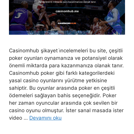
Casinomhub şikayet i̇ncelemeleri bu site, çeşitli
poker oyunları oynamanıza ve potansiyel olarak
önemli miktarda para kazanmanıza olanak tanır.
Casinomhub poker gibi farklı kategorilerdeki
yasal casino oyunlarını yürütme yetkisine
sahiptir. Bu oyunlar arasında poker en çeşitli
ödemeleri sağlayan bahis seçeneğidir. Poker
her zaman oyuncular arasında çok sevilen bir
casino oyunu olmuştur. İster sanal masada ister
video …
Devamını oku