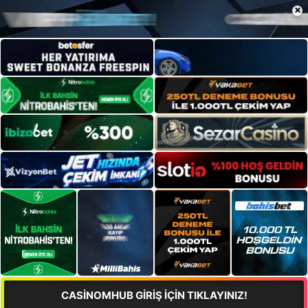
×
CASİNOMHUB GİRİŞ İÇİN TIKLAYINIZ!