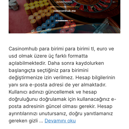
Casinomhub para birimi para birimi tl, euro ve
usd olmak üzere üç farklı formatta
açılabilmektedir. Daha sonra kaydolurken
başlangıçta seçtiğiniz para birimini
değiştirmenize izin verilmez. Hesap bilgilerinin
yanı sıra e-posta adresi de yer almaktadır.
Kullanıcı adınızı güncellemek ve hesap
doğruluğunu doğrulamak için kullanacağınız e-
posta adresinin güncel olması gerekir. Hesap
ayrıntılarınızı unutursanız, doğru yanıtlamanız
gereken gizli …
Devamını oku