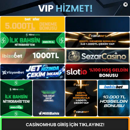
×
CASİNOMHUB GİRİŞ İÇİN TIKLAYINIZ!