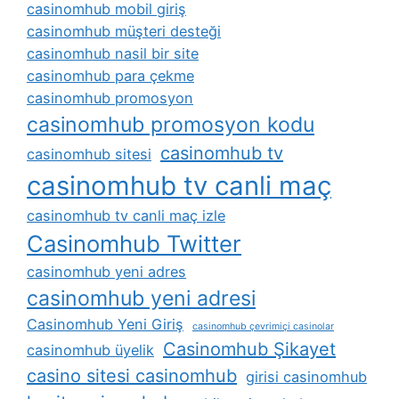
casinomhub mobil giriş
casinomhub müşteri desteği
casinomhub nasil bir site
casinomhub para çekme
casinomhub promosyon
casinomhub promosyon kodu
casinomhub tv
casinomhub sitesi
casinomhub tv canli maç
casinomhub tv canli maç izle
Casinomhub Twitter
casinomhub yeni adres
casinomhub yeni adresi
Casinomhub Yeni Giriş
casinomhub çevrimiçi casinolar
Casinomhub Şikayet
casinomhub üyelik
casino sitesi casinomhub
girisi casinomhub